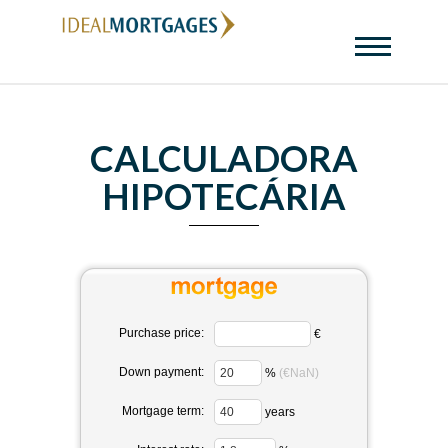
CALCULADORA
HIPOTECÁRIA
Purchase price:
€
Down payment:
%
(€NaN)
Mortgage term:
years